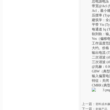
总电源电压 (Ma
带宽@Acl (
Acl，最小规
压摆率 (Typ)
建筑学：全差
平带 Vn (Typ
每通道 Iq (T
轨到轨：输入
Vos（偏移
工作温度范围（
大约。价格（美
输出电流 (Ty
二次谐波 (dB
三次谐波 (dB
@兆赫：0.0
GBW（典型
输入偏置电流 (
特征：关闭
CMRR (典型
上一篇：
塑料成本
下一篇：
射频产品