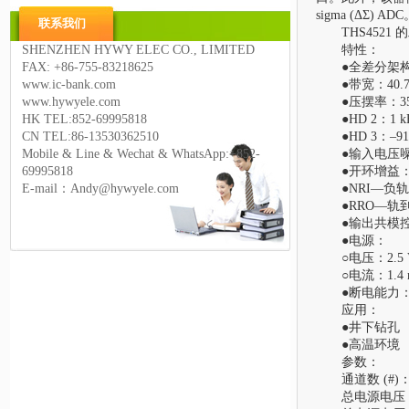
sigma (ΔΣ) AD
联系我们
THS4521 
SHENZHEN HYWY ELEC CO., LIMITED
特性：
FAX: +86-755-83218625
●全差分架
www.ic-bank.com
●带宽：40.7 
www.hywyele.com
●压摆率：353.
HK TEL:852-69995818
●HD 2：1 k
CN TEL:86-
13530362510
●HD 3：–91
Mobile & Line & Wechat & WhatsApp:+852-
●输入电压噪声：1
69995818
●开环增益：
E-mail：Andy@hywyele.com
●NRI—负
●RRO—轨
●输出共模
●电源：
○电压：2.5 V 
○电流：1.4 mA
●断电能力：
应用：
●井下钻孔
●高温环境
参数：
通道数 (#)
总电源电压 (Mi